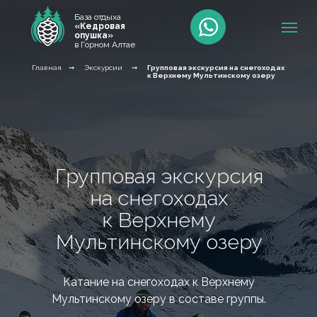
База отдыха
«Кедровая
опушка»
в Горном Алтае
Главная
➞
Экскурсии
➞
Групповая экскурсия на снегоходах
к Верхнему Мультинскому озеру
Групповая экскурсия
на снегоходах
к Верхнему
Мультинскому озеру
Катание на снегоходах к Верхнему
Мультинскому озеру в составе группы.