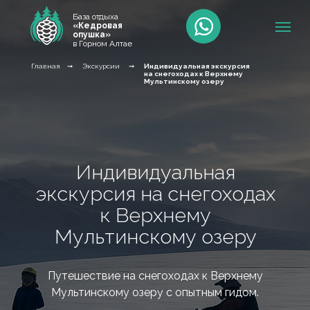
База отдыха
«Кедровая
опушка»
в Горном Алтае
Главная
➞
Экскурсии
➞
Индивидуальная экскурсия
на снегоходах к Верхнему
Мультинскому озеру
Индивидуальная
экскурсия на снегоходах
к Верхнему
Мультинскому озеру
Путешествие на снегоходах к Верхнему
Мультинскому озеру с опытным гидом.